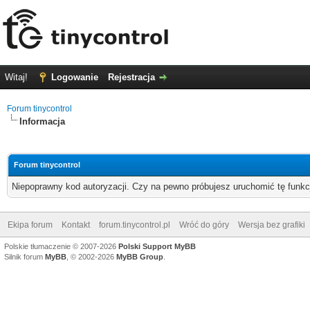
Witaj!
Logowanie
Rejestracja
Forum tinycontrol
Informacja
Forum tinycontrol
Niepoprawny kod autoryzacji. Czy na pewno próbujesz uruchomić tę funk
Ekipa forum
Kontakt
forum.tinycontrol.pl
Wróć do góry
Wersja bez grafiki
Polskie tłumaczenie © 2007-2026
Polski Support MyBB
Silnik forum
MyBB
, © 2002-2026
MyBB Group
.