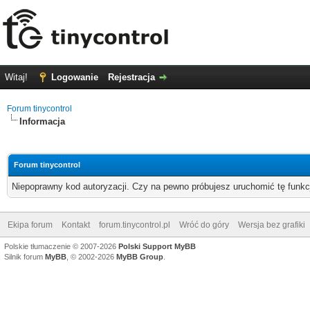
Witaj!
Logowanie
Rejestracja
Forum tinycontrol
Informacja
Forum tinycontrol
Niepoprawny kod autoryzacji. Czy na pewno próbujesz uruchomić tę funk
Ekipa forum
Kontakt
forum.tinycontrol.pl
Wróć do góry
Wersja bez grafiki
Polskie tłumaczenie © 2007-2026
Polski Support MyBB
Silnik forum
MyBB
, © 2002-2026
MyBB Group
.