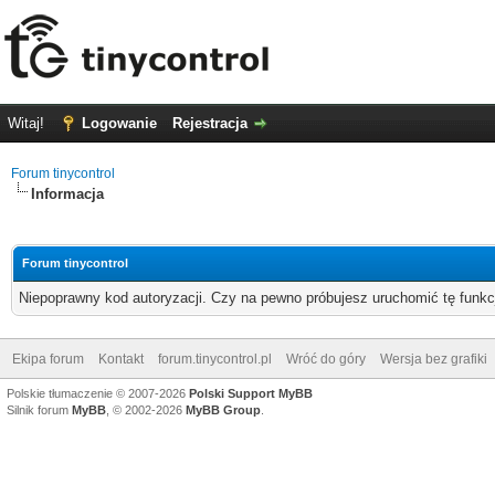
Witaj!
Logowanie
Rejestracja
Forum tinycontrol
Informacja
Forum tinycontrol
Niepoprawny kod autoryzacji. Czy na pewno próbujesz uruchomić tę funk
Ekipa forum
Kontakt
forum.tinycontrol.pl
Wróć do góry
Wersja bez grafiki
Polskie tłumaczenie © 2007-2026
Polski Support MyBB
Silnik forum
MyBB
, © 2002-2026
MyBB Group
.