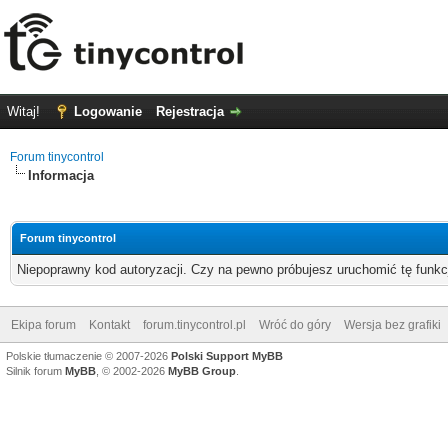
Witaj!
Logowanie
Rejestracja
Forum tinycontrol
Informacja
Forum tinycontrol
Niepoprawny kod autoryzacji. Czy na pewno próbujesz uruchomić tę funk
Ekipa forum
Kontakt
forum.tinycontrol.pl
Wróć do góry
Wersja bez grafiki
Polskie tłumaczenie © 2007-2026
Polski Support MyBB
Silnik forum
MyBB
, © 2002-2026
MyBB Group
.