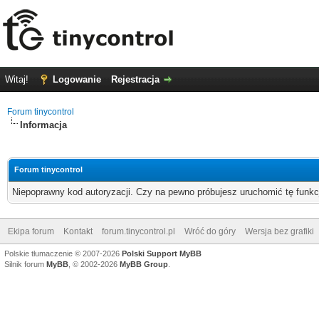
Witaj!
Logowanie
Rejestracja
Forum tinycontrol
Informacja
Forum tinycontrol
Niepoprawny kod autoryzacji. Czy na pewno próbujesz uruchomić tę funk
Ekipa forum
Kontakt
forum.tinycontrol.pl
Wróć do góry
Wersja bez grafiki
Polskie tłumaczenie © 2007-2026
Polski Support MyBB
Silnik forum
MyBB
, © 2002-2026
MyBB Group
.