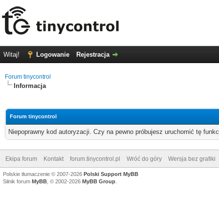
Witaj!
Logowanie
Rejestracja
Forum tinycontrol
Informacja
Forum tinycontrol
Niepoprawny kod autoryzacji. Czy na pewno próbujesz uruchomić tę funk
Ekipa forum
Kontakt
forum.tinycontrol.pl
Wróć do góry
Wersja bez grafiki
Polskie tłumaczenie © 2007-2026
Polski Support MyBB
Silnik forum
MyBB
, © 2002-2026
MyBB Group
.