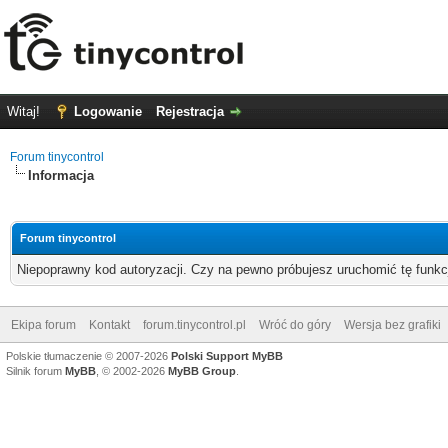
Witaj!
Logowanie
Rejestracja
Forum tinycontrol
Informacja
Forum tinycontrol
Niepoprawny kod autoryzacji. Czy na pewno próbujesz uruchomić tę funk
Ekipa forum
Kontakt
forum.tinycontrol.pl
Wróć do góry
Wersja bez grafiki
Polskie tłumaczenie © 2007-2026
Polski Support MyBB
Silnik forum
MyBB
, © 2002-2026
MyBB Group
.