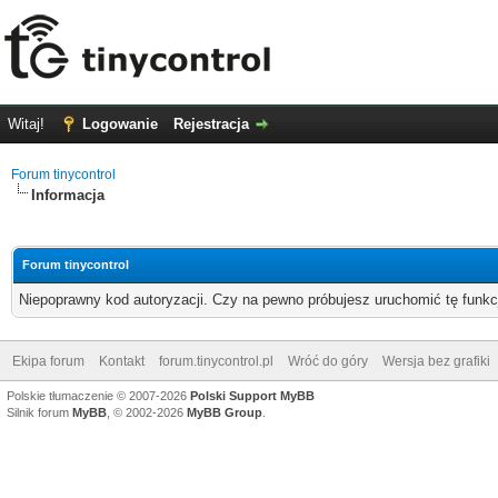
Witaj!
Logowanie
Rejestracja
Forum tinycontrol
Informacja
Forum tinycontrol
Niepoprawny kod autoryzacji. Czy na pewno próbujesz uruchomić tę funk
Ekipa forum
Kontakt
forum.tinycontrol.pl
Wróć do góry
Wersja bez grafiki
Polskie tłumaczenie © 2007-2026
Polski Support MyBB
Silnik forum
MyBB
, © 2002-2026
MyBB Group
.