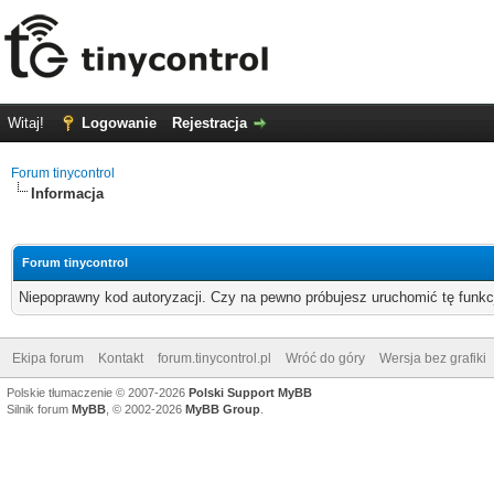
Witaj!
Logowanie
Rejestracja
Forum tinycontrol
Informacja
Forum tinycontrol
Niepoprawny kod autoryzacji. Czy na pewno próbujesz uruchomić tę funk
Ekipa forum
Kontakt
forum.tinycontrol.pl
Wróć do góry
Wersja bez grafiki
Polskie tłumaczenie © 2007-2026
Polski Support MyBB
Silnik forum
MyBB
, © 2002-2026
MyBB Group
.