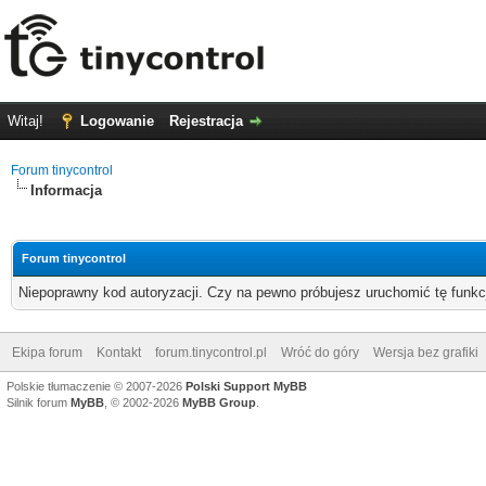
Witaj!
Logowanie
Rejestracja
Forum tinycontrol
Informacja
Forum tinycontrol
Niepoprawny kod autoryzacji. Czy na pewno próbujesz uruchomić tę funk
Ekipa forum
Kontakt
forum.tinycontrol.pl
Wróć do góry
Wersja bez grafiki
Polskie tłumaczenie © 2007-2026
Polski Support MyBB
Silnik forum
MyBB
, © 2002-2026
MyBB Group
.