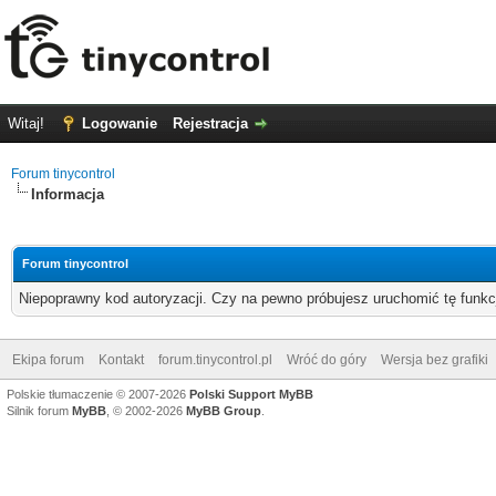
Witaj!
Logowanie
Rejestracja
Forum tinycontrol
Informacja
Forum tinycontrol
Niepoprawny kod autoryzacji. Czy na pewno próbujesz uruchomić tę funk
Ekipa forum
Kontakt
forum.tinycontrol.pl
Wróć do góry
Wersja bez grafiki
Polskie tłumaczenie © 2007-2026
Polski Support MyBB
Silnik forum
MyBB
, © 2002-2026
MyBB Group
.