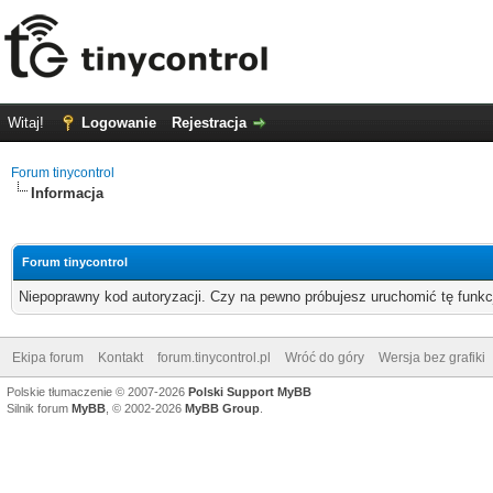
Witaj!
Logowanie
Rejestracja
Forum tinycontrol
Informacja
Forum tinycontrol
Niepoprawny kod autoryzacji. Czy na pewno próbujesz uruchomić tę funk
Ekipa forum
Kontakt
forum.tinycontrol.pl
Wróć do góry
Wersja bez grafiki
Polskie tłumaczenie © 2007-2026
Polski Support MyBB
Silnik forum
MyBB
, © 2002-2026
MyBB Group
.