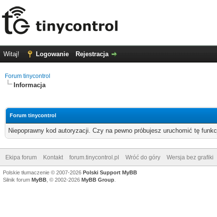
Witaj!
Logowanie
Rejestracja
Forum tinycontrol
Informacja
Forum tinycontrol
Niepoprawny kod autoryzacji. Czy na pewno próbujesz uruchomić tę funk
Ekipa forum
Kontakt
forum.tinycontrol.pl
Wróć do góry
Wersja bez grafiki
Polskie tłumaczenie © 2007-2026
Polski Support MyBB
Silnik forum
MyBB
, © 2002-2026
MyBB Group
.