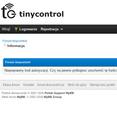
Witaj!
Logowanie
Rejestracja
Forum tinycontrol
Informacja
Forum tinycontrol
Niepoprawny kod autoryzacji. Czy na pewno próbujesz uruchomić tę funk
Ekipa forum
Kontakt
forum.tinycontrol.pl
Wróć do góry
Wersja bez grafiki
Polskie tłumaczenie © 2007-2026
Polski Support MyBB
Silnik forum
MyBB
, © 2002-2026
MyBB Group
.