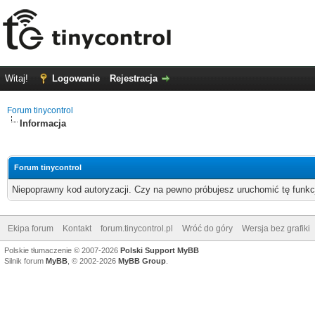
Witaj!
Logowanie
Rejestracja
Forum tinycontrol
Informacja
Forum tinycontrol
Niepoprawny kod autoryzacji. Czy na pewno próbujesz uruchomić tę funk
Ekipa forum
Kontakt
forum.tinycontrol.pl
Wróć do góry
Wersja bez grafiki
Polskie tłumaczenie © 2007-2026
Polski Support MyBB
Silnik forum
MyBB
, © 2002-2026
MyBB Group
.