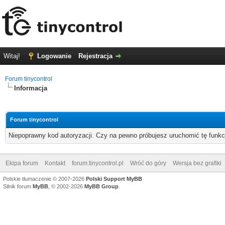
Witaj!
Logowanie
Rejestracja
Forum tinycontrol
Informacja
Forum tinycontrol
Niepoprawny kod autoryzacji. Czy na pewno próbujesz uruchomić tę funk
Ekipa forum
Kontakt
forum.tinycontrol.pl
Wróć do góry
Wersja bez grafiki
Polskie tłumaczenie © 2007-2026
Polski Support MyBB
Silnik forum
MyBB
, © 2002-2026
MyBB Group
.