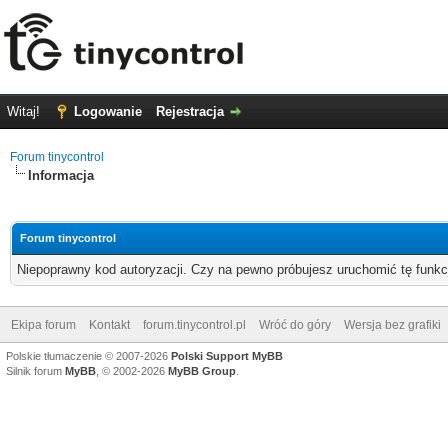
Witaj!
Logowanie
Rejestracja
Forum tinycontrol
Informacja
Forum tinycontrol
Niepoprawny kod autoryzacji. Czy na pewno próbujesz uruchomić tę funk
Ekipa forum
Kontakt
forum.tinycontrol.pl
Wróć do góry
Wersja bez grafiki
Polskie tłumaczenie © 2007-2026
Polski Support MyBB
Silnik forum
MyBB
, © 2002-2026
MyBB Group
.