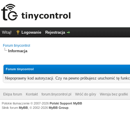
Witaj!
Logowanie
Rejestracja
Forum tinycontrol
Informacja
Forum tinycontrol
Niepoprawny kod autoryzacji. Czy na pewno próbujesz uruchomić tę funk
Ekipa forum
Kontakt
forum.tinycontrol.pl
Wróć do góry
Wersja bez grafiki
Polskie tłumaczenie © 2007-2026
Polski Support MyBB
Silnik forum
MyBB
, © 2002-2026
MyBB Group
.