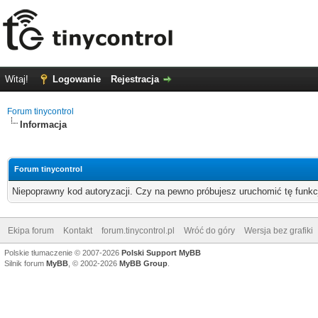
Witaj!
Logowanie
Rejestracja
Forum tinycontrol
Informacja
Forum tinycontrol
Niepoprawny kod autoryzacji. Czy na pewno próbujesz uruchomić tę funk
Ekipa forum
Kontakt
forum.tinycontrol.pl
Wróć do góry
Wersja bez grafiki
Polskie tłumaczenie © 2007-2026
Polski Support MyBB
Silnik forum
MyBB
, © 2002-2026
MyBB Group
.