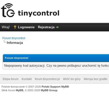
Witaj!
Logowanie
Rejestracja
Forum tinycontrol
Informacja
Forum tinycontrol
Niepoprawny kod autoryzacji. Czy na pewno próbujesz uruchomić tę funk
Ekipa forum
Kontakt
forum.tinycontrol.pl
Wróć do góry
Wersja bez grafiki
Polskie tłumaczenie © 2007-2026
Polski Support MyBB
Silnik forum
MyBB
, © 2002-2026
MyBB Group
.