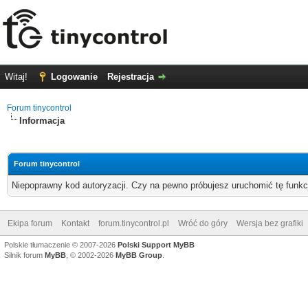
Witaj!
Logowanie
Rejestracja
Forum tinycontrol
Informacja
Forum tinycontrol
Niepoprawny kod autoryzacji. Czy na pewno próbujesz uruchomić tę funk
Ekipa forum
Kontakt
forum.tinycontrol.pl
Wróć do góry
Wersja bez grafiki
Polskie tłumaczenie © 2007-2026
Polski Support MyBB
Silnik forum
MyBB
, © 2002-2026
MyBB Group
.