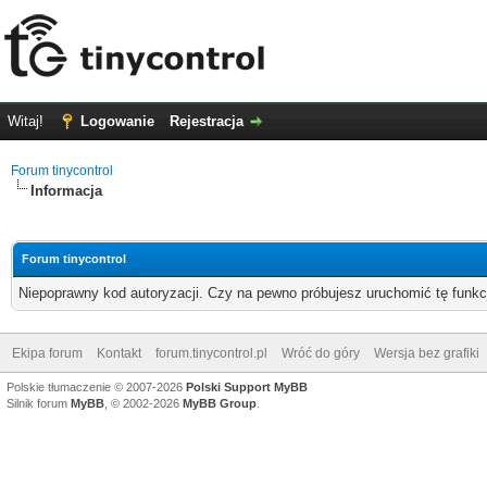
Witaj!
Logowanie
Rejestracja
Forum tinycontrol
Informacja
Forum tinycontrol
Niepoprawny kod autoryzacji. Czy na pewno próbujesz uruchomić tę funk
Ekipa forum
Kontakt
forum.tinycontrol.pl
Wróć do góry
Wersja bez grafiki
Polskie tłumaczenie © 2007-2026
Polski Support MyBB
Silnik forum
MyBB
, © 2002-2026
MyBB Group
.