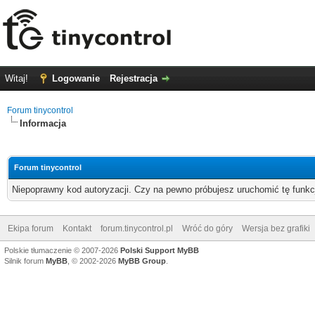
Witaj!
Logowanie
Rejestracja
Forum tinycontrol
Informacja
Forum tinycontrol
Niepoprawny kod autoryzacji. Czy na pewno próbujesz uruchomić tę funk
Ekipa forum
Kontakt
forum.tinycontrol.pl
Wróć do góry
Wersja bez grafiki
Polskie tłumaczenie © 2007-2026
Polski Support MyBB
Silnik forum
MyBB
, © 2002-2026
MyBB Group
.