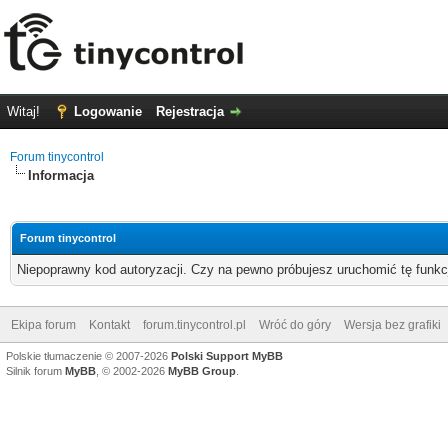
Witaj!
Logowanie
Rejestracja
Forum tinycontrol
Informacja
Forum tinycontrol
Niepoprawny kod autoryzacji. Czy na pewno próbujesz uruchomić tę funk
Ekipa forum
Kontakt
forum.tinycontrol.pl
Wróć do góry
Wersja bez grafiki
Polskie tłumaczenie © 2007-2026
Polski Support MyBB
Silnik forum
MyBB
, © 2002-2026
MyBB Group
.