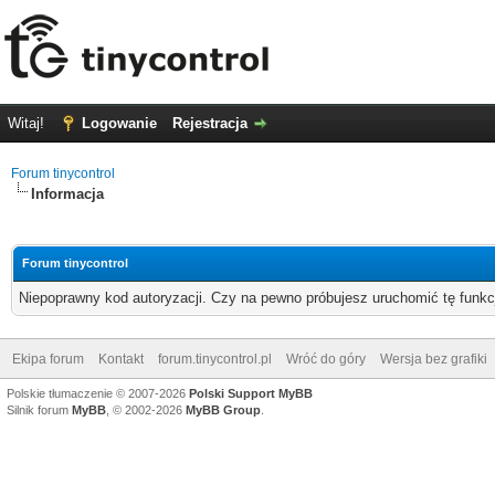
Witaj!
Logowanie
Rejestracja
Forum tinycontrol
Informacja
Forum tinycontrol
Niepoprawny kod autoryzacji. Czy na pewno próbujesz uruchomić tę funk
Ekipa forum
Kontakt
forum.tinycontrol.pl
Wróć do góry
Wersja bez grafiki
Polskie tłumaczenie © 2007-2026
Polski Support MyBB
Silnik forum
MyBB
, © 2002-2026
MyBB Group
.