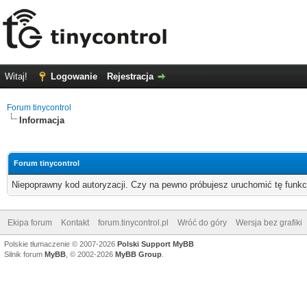
Witaj!
Logowanie
Rejestracja
Forum tinycontrol
Informacja
Forum tinycontrol
Niepoprawny kod autoryzacji. Czy na pewno próbujesz uruchomić tę funk
Ekipa forum
Kontakt
forum.tinycontrol.pl
Wróć do góry
Wersja bez grafiki
Polskie tłumaczenie © 2007-2026
Polski Support MyBB
Silnik forum
MyBB
, © 2002-2026
MyBB Group
.