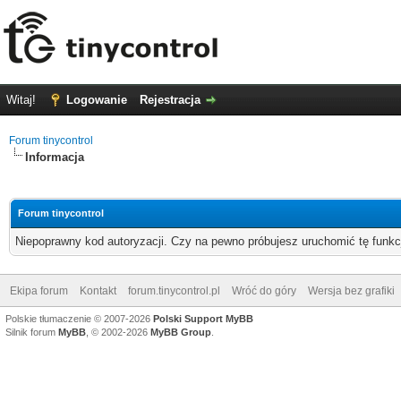
Witaj!
Logowanie
Rejestracja
Forum tinycontrol
Informacja
Forum tinycontrol
Niepoprawny kod autoryzacji. Czy na pewno próbujesz uruchomić tę funk
Ekipa forum
Kontakt
forum.tinycontrol.pl
Wróć do góry
Wersja bez grafiki
Polskie tłumaczenie © 2007-2026
Polski Support MyBB
Silnik forum
MyBB
, © 2002-2026
MyBB Group
.