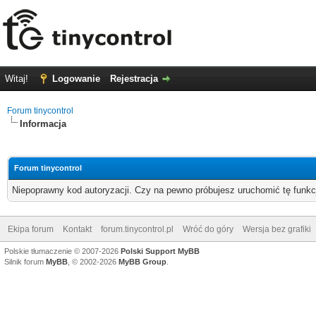
Witaj!
Logowanie
Rejestracja
Forum tinycontrol
Informacja
Forum tinycontrol
Niepoprawny kod autoryzacji. Czy na pewno próbujesz uruchomić tę funk
Ekipa forum
Kontakt
forum.tinycontrol.pl
Wróć do góry
Wersja bez grafiki
Polskie tłumaczenie © 2007-2026
Polski Support MyBB
Silnik forum
MyBB
, © 2002-2026
MyBB Group
.