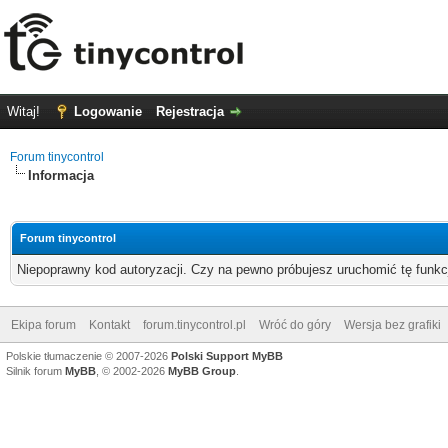
Witaj!
Logowanie
Rejestracja
Forum tinycontrol
Informacja
Forum tinycontrol
Niepoprawny kod autoryzacji. Czy na pewno próbujesz uruchomić tę funk
Ekipa forum
Kontakt
forum.tinycontrol.pl
Wróć do góry
Wersja bez grafiki
Polskie tłumaczenie © 2007-2026
Polski Support MyBB
Silnik forum
MyBB
, © 2002-2026
MyBB Group
.