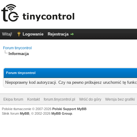
Witaj!
Logowanie
Rejestracja
Forum tinycontrol
Informacja
Forum tinycontrol
Niepoprawny kod autoryzacji. Czy na pewno próbujesz uruchomić tę funk
Ekipa forum
Kontakt
forum.tinycontrol.pl
Wróć do góry
Wersja bez grafiki
Polskie tłumaczenie © 2007-2026
Polski Support MyBB
Silnik forum
MyBB
, © 2002-2026
MyBB Group
.