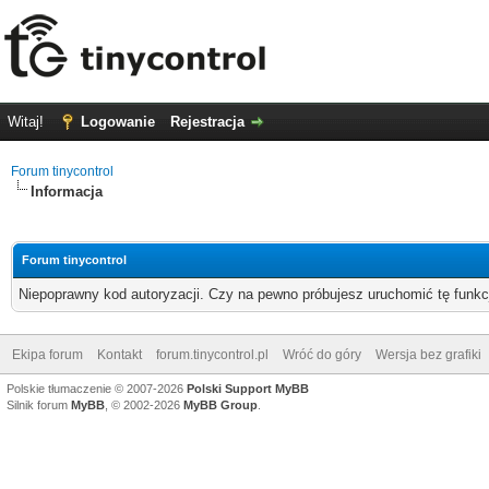
Witaj!
Logowanie
Rejestracja
Forum tinycontrol
Informacja
Forum tinycontrol
Niepoprawny kod autoryzacji. Czy na pewno próbujesz uruchomić tę funk
Ekipa forum
Kontakt
forum.tinycontrol.pl
Wróć do góry
Wersja bez grafiki
Polskie tłumaczenie © 2007-2026
Polski Support MyBB
Silnik forum
MyBB
, © 2002-2026
MyBB Group
.