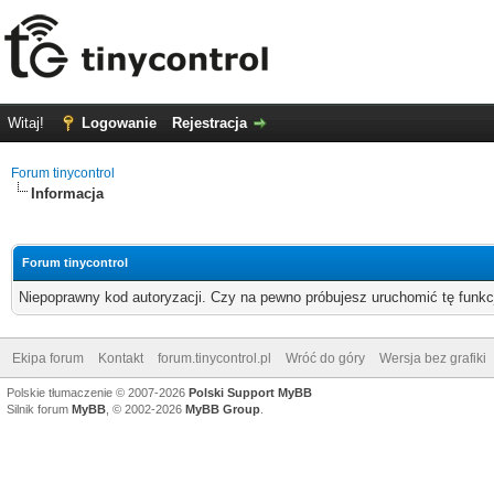
Witaj!
Logowanie
Rejestracja
Forum tinycontrol
Informacja
Forum tinycontrol
Niepoprawny kod autoryzacji. Czy na pewno próbujesz uruchomić tę funk
Ekipa forum
Kontakt
forum.tinycontrol.pl
Wróć do góry
Wersja bez grafiki
Polskie tłumaczenie © 2007-2026
Polski Support MyBB
Silnik forum
MyBB
, © 2002-2026
MyBB Group
.