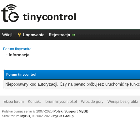
Witaj!
Logowanie
Rejestracja
Forum tinycontrol
Informacja
Forum tinycontrol
Niepoprawny kod autoryzacji. Czy na pewno próbujesz uruchomić tę funk
Ekipa forum
Kontakt
forum.tinycontrol.pl
Wróć do góry
Wersja bez grafiki
Polskie tłumaczenie © 2007-2026
Polski Support MyBB
Silnik forum
MyBB
, © 2002-2026
MyBB Group
.