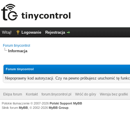
Witaj!
Logowanie
Rejestracja
Forum tinycontrol
Informacja
Forum tinycontrol
Niepoprawny kod autoryzacji. Czy na pewno próbujesz uruchomić tę funk
Ekipa forum
Kontakt
forum.tinycontrol.pl
Wróć do góry
Wersja bez grafiki
Polskie tłumaczenie © 2007-2026
Polski Support MyBB
Silnik forum
MyBB
, © 2002-2026
MyBB Group
.