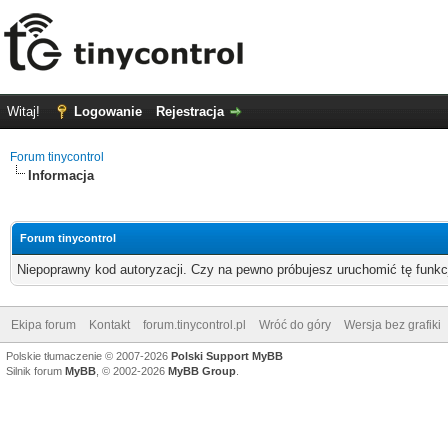
Witaj!
Logowanie
Rejestracja
Forum tinycontrol
Informacja
Forum tinycontrol
Niepoprawny kod autoryzacji. Czy na pewno próbujesz uruchomić tę funk
Ekipa forum
Kontakt
forum.tinycontrol.pl
Wróć do góry
Wersja bez grafiki
Polskie tłumaczenie © 2007-2026
Polski Support MyBB
Silnik forum
MyBB
, © 2002-2026
MyBB Group
.