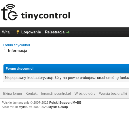
Witaj!
Logowanie
Rejestracja
Forum tinycontrol
Informacja
Forum tinycontrol
Niepoprawny kod autoryzacji. Czy na pewno próbujesz uruchomić tę funk
Ekipa forum
Kontakt
forum.tinycontrol.pl
Wróć do góry
Wersja bez grafiki
Polskie tłumaczenie © 2007-2026
Polski Support MyBB
Silnik forum
MyBB
, © 2002-2026
MyBB Group
.