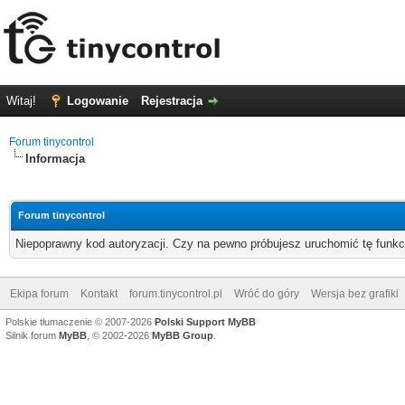
Witaj!
Logowanie
Rejestracja
Forum tinycontrol
Informacja
Forum tinycontrol
Niepoprawny kod autoryzacji. Czy na pewno próbujesz uruchomić tę funk
Ekipa forum
Kontakt
forum.tinycontrol.pl
Wróć do góry
Wersja bez grafiki
Polskie tłumaczenie © 2007-2026
Polski Support MyBB
Silnik forum
MyBB
, © 2002-2026
MyBB Group
.