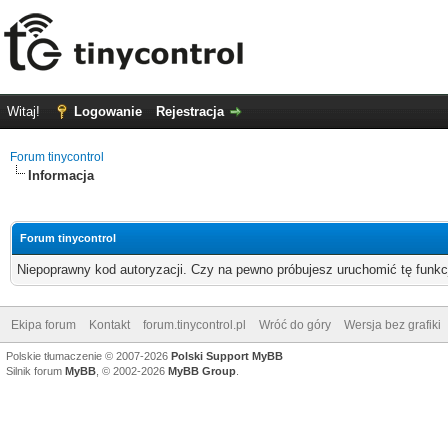
Witaj!
Logowanie
Rejestracja
Forum tinycontrol
Informacja
Forum tinycontrol
Niepoprawny kod autoryzacji. Czy na pewno próbujesz uruchomić tę funk
Ekipa forum
Kontakt
forum.tinycontrol.pl
Wróć do góry
Wersja bez grafiki
Polskie tłumaczenie © 2007-2026
Polski Support MyBB
Silnik forum
MyBB
, © 2002-2026
MyBB Group
.