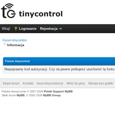
Witaj!
Logowanie
Rejestracja
Forum tinycontrol
Informacja
Forum tinycontrol
Niepoprawny kod autoryzacji. Czy na pewno próbujesz uruchomić tę funk
Ekipa forum
Kontakt
forum.tinycontrol.pl
Wróć do góry
Wersja bez grafiki
Polskie tłumaczenie © 2007-2026
Polski Support MyBB
Silnik forum
MyBB
, © 2002-2026
MyBB Group
.