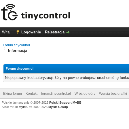
Witaj!
Logowanie
Rejestracja
Forum tinycontrol
Informacja
Forum tinycontrol
Niepoprawny kod autoryzacji. Czy na pewno próbujesz uruchomić tę funk
Ekipa forum
Kontakt
forum.tinycontrol.pl
Wróć do góry
Wersja bez grafiki
Polskie tłumaczenie © 2007-2026
Polski Support MyBB
Silnik forum
MyBB
, © 2002-2026
MyBB Group
.