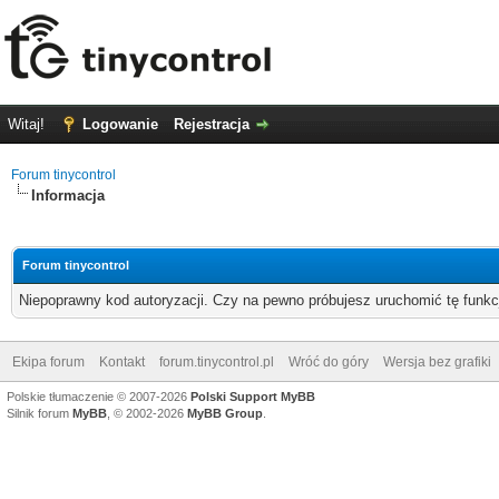
Witaj!
Logowanie
Rejestracja
Forum tinycontrol
Informacja
Forum tinycontrol
Niepoprawny kod autoryzacji. Czy na pewno próbujesz uruchomić tę funk
Ekipa forum
Kontakt
forum.tinycontrol.pl
Wróć do góry
Wersja bez grafiki
Polskie tłumaczenie © 2007-2026
Polski Support MyBB
Silnik forum
MyBB
, © 2002-2026
MyBB Group
.