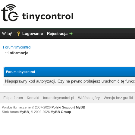
Witaj!
Logowanie
Rejestracja
Forum tinycontrol
Informacja
Forum tinycontrol
Niepoprawny kod autoryzacji. Czy na pewno próbujesz uruchomić tę funk
Ekipa forum
Kontakt
forum.tinycontrol.pl
Wróć do góry
Wersja bez grafiki
Polskie tłumaczenie © 2007-2026
Polski Support MyBB
Silnik forum
MyBB
, © 2002-2026
MyBB Group
.