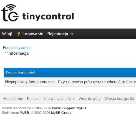
Witaj!
Logowanie
Rejestracja
Forum tinycontrol
Informacja
Forum tinycontrol
Niepoprawny kod autoryzacji. Czy na pewno próbujesz uruchomić tę funk
Ekipa forum
Kontakt
forum.tinycontrol.pl
Wróć do góry
Wersja bez grafiki
Polskie tłumaczenie © 2007-2026
Polski Support MyBB
Silnik forum
MyBB
, © 2002-2026
MyBB Group
.