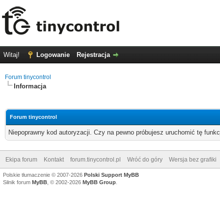
Witaj!
Logowanie
Rejestracja
Forum tinycontrol
Informacja
Forum tinycontrol
Niepoprawny kod autoryzacji. Czy na pewno próbujesz uruchomić tę funk
Ekipa forum
Kontakt
forum.tinycontrol.pl
Wróć do góry
Wersja bez grafiki
Polskie tłumaczenie © 2007-2026
Polski Support MyBB
Silnik forum
MyBB
, © 2002-2026
MyBB Group
.