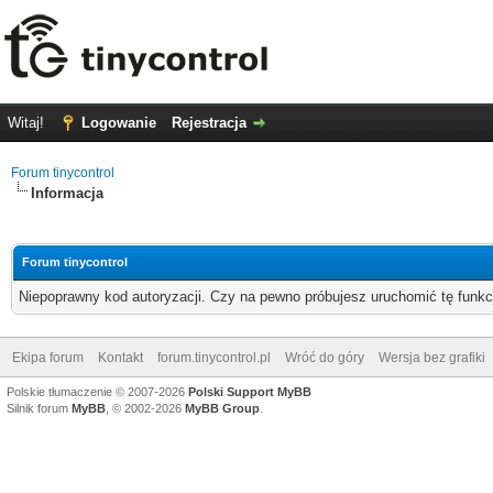
Witaj!
Logowanie
Rejestracja
Forum tinycontrol
Informacja
Forum tinycontrol
Niepoprawny kod autoryzacji. Czy na pewno próbujesz uruchomić tę funk
Ekipa forum
Kontakt
forum.tinycontrol.pl
Wróć do góry
Wersja bez grafiki
Polskie tłumaczenie © 2007-2026
Polski Support MyBB
Silnik forum
MyBB
, © 2002-2026
MyBB Group
.