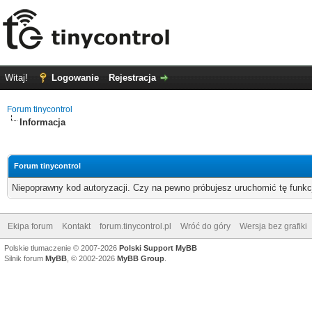
Witaj!
Logowanie
Rejestracja
Forum tinycontrol
Informacja
Forum tinycontrol
Niepoprawny kod autoryzacji. Czy na pewno próbujesz uruchomić tę funk
Ekipa forum
Kontakt
forum.tinycontrol.pl
Wróć do góry
Wersja bez grafiki
Polskie tłumaczenie © 2007-2026
Polski Support MyBB
Silnik forum
MyBB
, © 2002-2026
MyBB Group
.