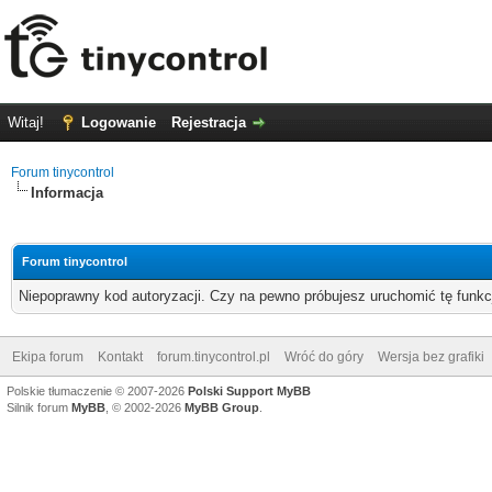
Witaj!
Logowanie
Rejestracja
Forum tinycontrol
Informacja
Forum tinycontrol
Niepoprawny kod autoryzacji. Czy na pewno próbujesz uruchomić tę funk
Ekipa forum
Kontakt
forum.tinycontrol.pl
Wróć do góry
Wersja bez grafiki
Polskie tłumaczenie © 2007-2026
Polski Support MyBB
Silnik forum
MyBB
, © 2002-2026
MyBB Group
.