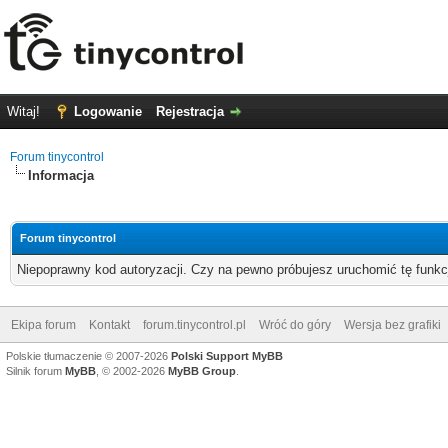
Witaj!
Logowanie
Rejestracja
Forum tinycontrol
Informacja
Forum tinycontrol
Niepoprawny kod autoryzacji. Czy na pewno próbujesz uruchomić tę funk
Ekipa forum
Kontakt
forum.tinycontrol.pl
Wróć do góry
Wersja bez grafiki
Polskie tłumaczenie © 2007-2026
Polski Support MyBB
Silnik forum
MyBB
, © 2002-2026
MyBB Group
.