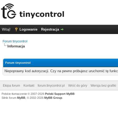
Witaj!
Logowanie
Rejestracja
Forum tinycontrol
Informacja
Forum tinycontrol
Niepoprawny kod autoryzacji. Czy na pewno próbujesz uruchomić tę funk
Ekipa forum
Kontakt
forum.tinycontrol.pl
Wróć do góry
Wersja bez grafiki
Polskie tłumaczenie © 2007-2026
Polski Support MyBB
Silnik forum
MyBB
, © 2002-2026
MyBB Group
.