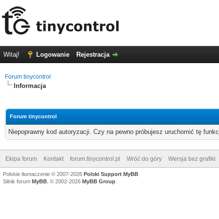
Witaj!
Logowanie
Rejestracja
Forum tinycontrol
Informacja
Forum tinycontrol
Niepoprawny kod autoryzacji. Czy na pewno próbujesz uruchomić tę funk
Ekipa forum
Kontakt
forum.tinycontrol.pl
Wróć do góry
Wersja bez grafiki
Polskie tłumaczenie © 2007-2026
Polski Support MyBB
Silnik forum
MyBB
, © 2002-2026
MyBB Group
.